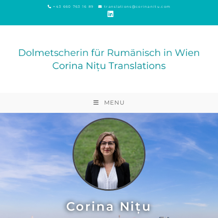
+43 660 763 16 89
translations@corinanitu.com
MENU
Corina Nițu