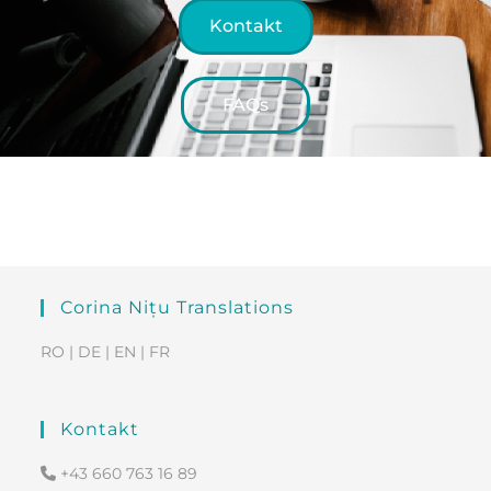
Kontakt
FAQs
Corina Nițu Translations
RO | DE | EN | FR
Kontakt
+43 660 763 16 89